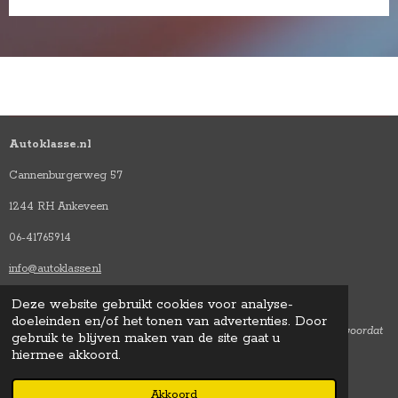
Autoklasse.nl
Cannenburgerweg 57
1244 RH Ankeveen
06-41765914
info@autoklasse.nl
Deze website gebruikt cookies voor analyse-
doeleinden en/of het tonen van advertenties. Door
Autoklasse is alleen op afspraak geopend, dus bel altijd eerst even voordat
gebruik te blijven maken van de site gaat u
u langsko
mt.
hiermee akkoord.
Akkoord
© 2023 Autoklasse